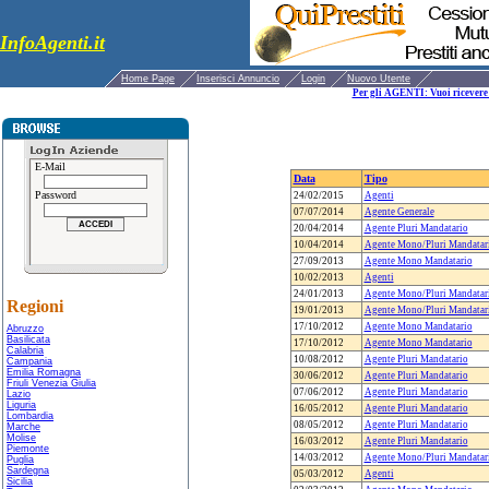
InfoAgenti.it
Home Page
Inserisci Annuncio
Login
Nuovo Utente
Per gli AGENTI: Vuoi ricevere 
E-Mail
Data
Tipo
Password
24/02/2015
Agenti
07/07/2014
Agente Generale
20/04/2014
Agente Pluri Mandatario
10/04/2014
Agente Mono/Pluri Mandatar
27/09/2013
Agente Mono Mandatario
10/02/2013
Agenti
24/01/2013
Agente Mono/Pluri Mandatar
Regioni
19/01/2013
Agente Mono/Pluri Mandatar
17/10/2012
Agente Mono Mandatario
Abruzzo
Basilicata
17/10/2012
Agente Mono Mandatario
Calabria
10/08/2012
Agente Pluri Mandatario
Campania
Emilia Romagna
30/06/2012
Agente Pluri Mandatario
Friuli Venezia Giulia
07/06/2012
Agente Pluri Mandatario
Lazio
Liguria
16/05/2012
Agente Pluri Mandatario
Lombardia
08/05/2012
Agente Pluri Mandatario
Marche
Molise
16/03/2012
Agente Pluri Mandatario
Piemonte
14/03/2012
Agente Mono/Pluri Mandatar
Puglia
Sardegna
05/03/2012
Agenti
Sicilia