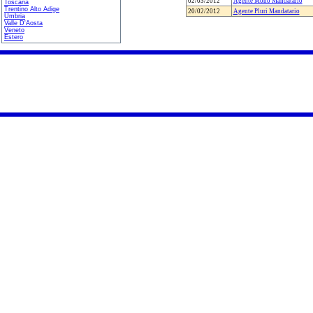
02/03/2012
Agente Mono Mandatario
Toscana
Trentino Alto Adige
20/02/2012
Agente Pluri Mandatario
Umbria
Valle D'Aosta
Veneto
Estero