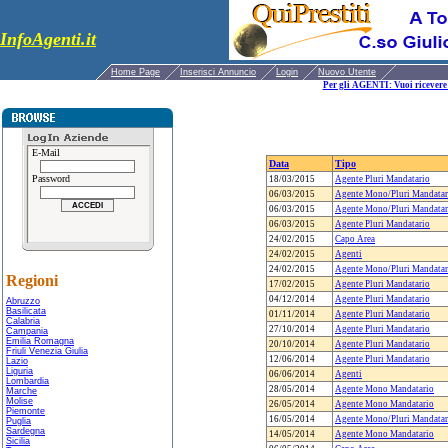
InfoAgenti.it
Home Page
Inserisci Annuncio
Login
Nuovo Utente
Per gli AGENTI: Vuoi ricevere 
E-Mail
Data
Tipo
Password
18/03/2015
Agente Pluri Mandatario
06/03/2015
Agente Mono/Pluri Mandatar
06/03/2015
Agente Mono/Pluri Mandatar
06/03/2015
Agente Pluri Mandatario
24/02/2015
Capo Area
24/02/2015
Agenti
24/02/2015
Agente Mono/Pluri Mandatar
Regioni
17/02/2015
Agente Pluri Mandatario
04/12/2014
Agente Pluri Mandatario
Abruzzo
Basilicata
01/11/2014
Agente Pluri Mandatario
Calabria
27/10/2014
Agente Pluri Mandatario
Campania
Emilia Romagna
20/10/2014
Agente Pluri Mandatario
Friuli Venezia Giulia
12/06/2014
Agente Pluri Mandatario
Lazio
Liguria
06/06/2014
Agenti
Lombardia
28/05/2014
Agente Mono Mandatario
Marche
Molise
26/05/2014
Agente Mono Mandatario
Piemonte
16/05/2014
Agente Mono/Pluri Mandatar
Puglia
Sardegna
14/05/2014
Agente Mono Mandatario
Sicilia