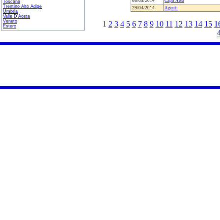
06/05/2014
Capo Area
Toscana
Trentino Alto Adige
29/04/2014
Agenti
Umbria
Valle D'Aosta
Veneto
1
2
3
4
5
6
7
8
9
10
11
12
13
14
15
1
Estero