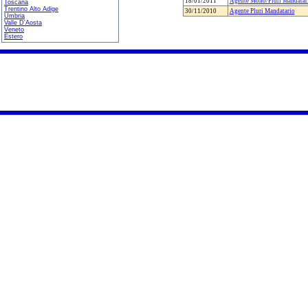
18/01/2011
Agente Mono/Pluri Mandatar
Toscana
Trentino Alto Adige
30/11/2010
Agente Pluri Mandatario
Umbria
Valle D'Aosta
Veneto
Estero