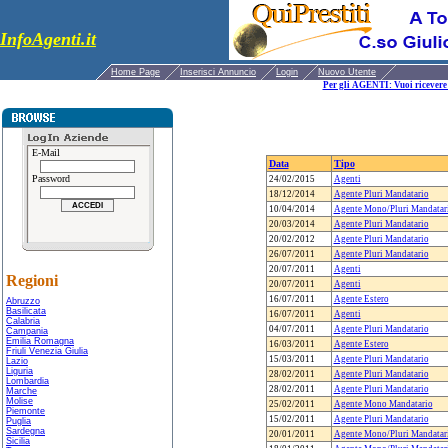
InfoAgenti.it
Home Page
Inserisci Annuncio
Login
Nuovo Utente
Per gli AGENTI: Vuoi ricevere 
E-Mail
Data
Tipo
Password
24/02/2015
Agenti
18/12/2014
Agente Pluri Mandatario
10/04/2014
Agente Mono/Pluri Mandatar
20/03/2014
Agente Pluri Mandatario
20/02/2012
Agente Pluri Mandatario
26/07/2011
Agente Pluri Mandatario
20/07/2011
Agenti
Regioni
20/07/2011
Agenti
16/07/2011
Agente Estero
Abruzzo
Basilicata
16/07/2011
Agenti
Calabria
04/07/2011
Agente Pluri Mandatario
Campania
Emilia Romagna
16/03/2011
Agente Estero
Friuli Venezia Giulia
15/03/2011
Agente Pluri Mandatario
Lazio
Liguria
28/02/2011
Agente Pluri Mandatario
Lombardia
28/02/2011
Agente Pluri Mandatario
Marche
Molise
25/02/2011
Agente Mono Mandatario
Piemonte
15/02/2011
Agente Pluri Mandatario
Puglia
Sardegna
20/01/2011
Agente Mono/Pluri Mandatar
Sicilia