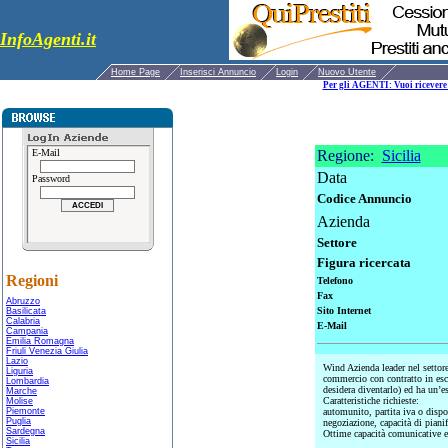
InfoAgenti.it
Home Page
Inserisci Annuncio
Login
Nuovo Utente
Per gli AGENTI: Vuoi ricevere 
E-Mail
Regione:
Sicilia
Data
Password
Codice Annuncio
Azienda
Settore
Figura ricercata
Regioni
Telefono
Fax
Abruzzo
Sito Internet
Basilicata
Calabria
E-Mail
Campania
Emilia Romagna
Friuli Venezia Giulia
Lazio
Wind Azienda leader nel settore 
Liguria
commercio con contratto in esc
Lombardia
desidera diventarlo) ed ha un’e
Marche
Caratteristiche richieste:
Molise
Piemonte
automunito, partita iva o dispon
Puglia
negoziazione, capacità di pianif
Sardegna
Ottime capacità comunicative e
Sicilia