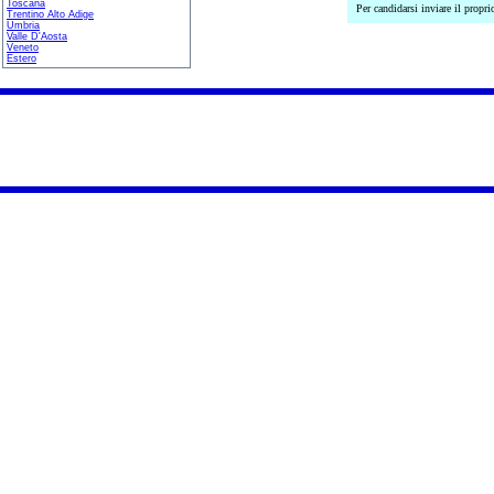
Toscana
Per candidarsi inviare il prop
Trentino Alto Adige
Umbria
Valle D'Aosta
Veneto
Estero