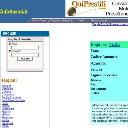
InfoAgenti.it
Home Page
Inserisci Annuncio
Login
Nuovo Utente
Per gli AGENTI: Vuoi ricevere 
E-Mail
Regione:
Sicilia
Data
Password
Codice Annuncio
Azienda
Settore
Figura ricercata
Regioni
Telefono
Fax
Abruzzo
Sito Internet
Basilicata
Calabria
E-Mail
Campania
Emilia Romagna
Friuli Venezia Giulia
Lazio
Manpower srl, per società opera
Liguria
La risorsa proviene dal settore
Lombardia
commerciali e di negoziazione, 
Marche
comunicative, spiccate doti di
Molise
Piemonte
Si richiede PIVA, il contratto p
Puglia
Per candidarsi inviare il prop
Sardegna
Sicilia