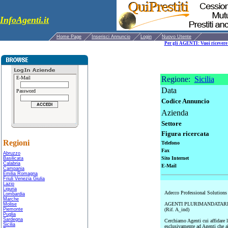
InfoAgenti.it
Home Page
Inserisci Annuncio
Login
Nuovo Utente
Per gli AGENTI: Vuoi ricevere 
E-Mail
Regione:
Sicilia
Data
Password
Codice Annuncio
Azienda
Settore
Figura ricercata
Regioni
Telefono
Fax
Abruzzo
Sito Internet
Basilicata
Calabria
E-Mail
Campania
Emilia Romagna
Friuli Venezia Giulia
Lazio
Liguria
Adecco Professional Solutions ri
Lombardia
Marche
AGENTI PLURIMANDATARI set
Molise
Piemonte
(Rif. A_ind)
Puglia
Sardegna
Cerchiamo Agenti cui affidare la 
Sicilia
esclusivamente ad Agenti che ab