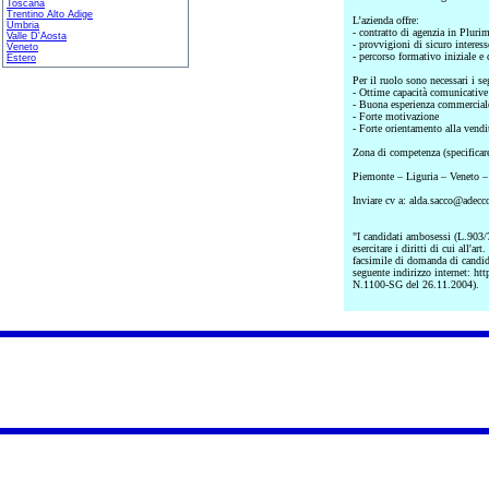
Toscana
Trentino Alto Adige
L’azienda offre:
Umbria
- contratto di agenzia in Pluri
Valle D'Aosta
- provvigioni di sicuro interess
Veneto
- percorso formativo iniziale e
Estero
Per il ruolo sono necessari i se
- Ottime capacità comunicative
- Buona esperienza commercial
- Forte motivazione
- Forte orientamento alla vendi
Zona di competenza (specificare
Piemonte – Liguria – Veneto – 
Inviare cv a: alda.sacco@adecco
"I candidati ambosessi (L.903/7
esercitare i diritti di cui all'a
facsimile di domanda di candid
seguente indirizzo internet: h
N.1100-SG del 26.11.2004).