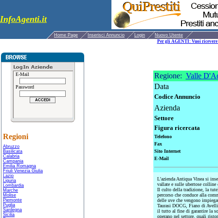
InfoAgenti.it
Home Page
Inserisci Annuncio
Login
Nuovo Utente
Per gli AGENTI: Vuoi ricevere 
E-Mail
Regione:
Valle D'A
Data
Password
Codice Annuncio
Azienda
Settore
Figura ricercata
Regioni
Telefono
Fax
Abruzzo
Sito Internet
Basilicata
Calabria
E-Mail
Campania
Emilia Romagna
Friuli Venezia Giulia
Lazio
L'azienda Antiqua Vinea si inser
Liguria
vallate e sulle ubertose colline 
Lombardia
Il culto della tradizione, la tu
Marche
percorso che conduce alla comme
Molise
Piemonte
delle uve che vengono impiegat
Puglia
Taurasi DOCG, Fiano di Avel
Sardegna
il tutto al fine di garantire la
Sicilia
operano nel settore, quali risto