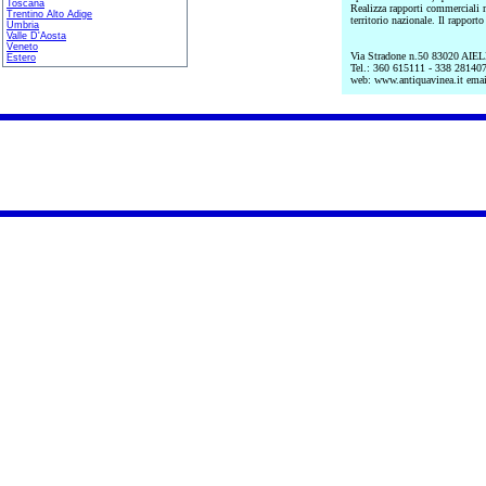
Toscana
Realizza rapporti commerciali me
Trentino Alto Adige
territorio nazionale. Il rapporto
Umbria
Valle D'Aosta
Veneto
Via Stradone n.50 83020 A
Estero
Tel.: 360 615111 - 338 28140
web: www.antiquavinea.it emai