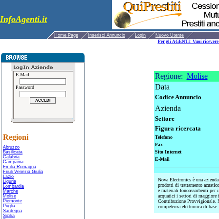
InfoAgenti.it
Home Page
Inserisci Annuncio
Login
Nuovo Utente
Per gli AGENTI: Vuoi ricevere 
E-Mail
Regione:
Molise
Data
Password
Codice Annuncio
Azienda
Settore
Figura ricercata
Regioni
Telefono
Fax
Abruzzo
Sito Internet
Basilicata
Calabria
E-Mail
Campania
Emilia Romagna
Friuli Venezia Giulia
Lazio
Nova Electronics è una azienda 
Liguria
prodotti di trattamento acustic
Lombardia
e materiali fonoassorbenti per in
Marche
acquatici i settori di maggiore
Molise
Piemonte
Contribuzione Provvigionale. Ne
Puglia
competenza elettronica di base
Sardegna
Sicilia