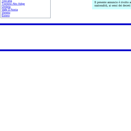
Toscana
Il presente annuncio è rivolto a
Trentino Alto Adige
nazionalità, ai sensi dei decret
Umbria
Valle D'Aosta
Veneto
Estero