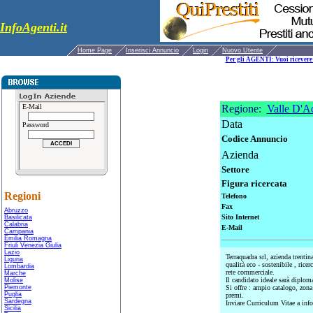
InfoAgenti.it
Home Page
Inserisci Annuncio
Login
Nuovo Utente
Per gli AGENTI: Vuoi ricevere 
E-Mail
Regione:
Valle D'A
Data
Password
Codice Annuncio
Azienda
Settore
Figura ricercata
Regioni
Telefono
Fax
Abruzzo
Sito Internet
Basilicata
Calabria
E-Mail
Campania
Emilia Romagna
Friuli Venezia Giulia
Lazio
Terraquadra srl, azienda trentina
Liguria
qualità eco - sostenibile , ri
Lombardia
rete commerciale.
Marche
Il candidato ideale sarà diplom
Molise
Piemonte
Si offre : ampio catalogo, zona
Puglia
premi.
Sardegna
Inviare Curriculum Vitae a in
Sicilia