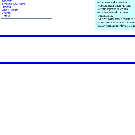
Toscana
-esperienza nella vendita
Trentino Alto Adige
-età compresa tra 28-40 anni
Umbria
-ottime capacità relazionali
Valle D'Aosta
-orientamento al risultato
Veneto
-automunito.
Estero
Ad ogni candidato è garantita un
incentivante ed una formazione 
Inviare curriculum+foto a : d