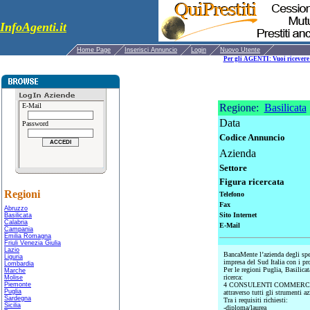
InfoAgenti.it
Home Page
Inserisci Annuncio
Login
Nuovo Utente
Per gli AGENTI: Vuoi ricevere 
E-Mail
Regione:
Basilicata
Data
Password
Codice Annuncio
Azienda
Settore
Figura ricercata
Regioni
Telefono
Fax
Abruzzo
Sito Internet
Basilicata
Calabria
E-Mail
Campania
Emilia Romagna
Friuli Venezia Giulia
Lazio
BancaMente l’azienda degli spec
Liguria
impresa del Sud Italia con i pro
Lombardia
Per le regioni Puglia, Basilica
Marche
ricerca:
Molise
Piemonte
4 CONSULENTI COMMERCIALI amb
Puglia
attraverso tutti gli strumenti az
Sardegna
Tra i requisiti richiesti:
Sicilia
-diploma/laurea