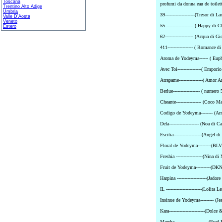
Toscana
profumi da donna eau de toilet
Trentino Alto Adige
Umbria
39--------------------(Tresor di L
Valle D'Aosta
Veneto
55------------------- ( Happy di C
Estero
62------------------- (Acqua di G
411----------------- ( Romance d
Aroma de Yodeyma------ ( Euph
Avec Toi----------------( Empor
Atrapame----------------( Amor 
Berlue------------------ ( numero 
Cheante----------------- (Coco M
Codigo de Yodeyma-------- (Ar
Dela-------------------- (Noa di C
Escitia-------------------(Angel 
Floral de Yodeyma---------(BLV
Freshia ------------------(Nina di
Fruit de Yodeyma----------(DK
Harpina --------------------(Jadore 
IL ------------------------(Lolita 
Insinue de Yodeyma--------- (Je
Kara------------------------(Dol
Marcha-----------------------(Fu