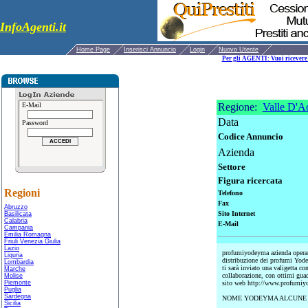
InfoAgenti.it
Home Page
Inserisci Annuncio
Login
Nuovo Utente
Per gli AGENTI: Vuoi ricevere 
E-Mail
Regione:
Valle D'A
Data
Password
Codice Annuncio
Azienda
Settore
Figura ricercata
Regioni
Telefono
Fax
Abruzzo
Sito Internet
Basilicata
Calabria
E-Mail
Campania
Emilia Romagna
Friuli Venezia Giulia
Lazio
profumiyodeyma azienda operant
Liguria
distribuzione dei profumi Yodey
Lombardia
ti sarà inviato una valigetta con
Marche
collaborazione, con ottimi gua
Molise
Piemonte
sito web http://www.profumiy
Puglia
Sardegna
NOME YODEYMA ALCUNE C
Sicilia