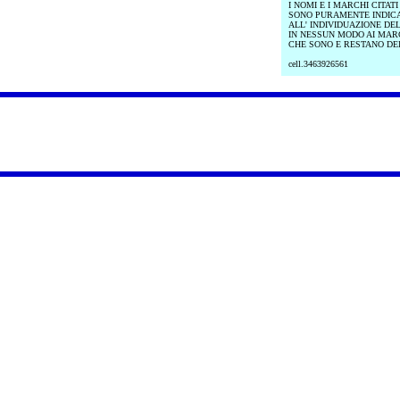
I NOMI E I MARCHI CITAT
SONO PURAMENTE INDICAT
ALL' INDIVIDUAZIONE DE
IN NESSUN MODO AI MAR
CHE SONO E RESTANO DEI
cell.3463926561