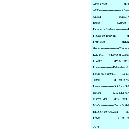
Aroma Men--------------------(E
AZX-------------------------(A M
Cuindi---------------------(Guc
Dauro--------------------(Arman
Espacio de Yodeyma------------
Freddo de Yodeyma-------------
Fruit Men--------------------(
Gaylor---------------------(Emp
Kara Men------( Dolce & Gabb
Il Vento------------- (Polo Blue
Inferno-------------(Fahrenheit d
Instint de Yodeyma-------(Le Ma
Junsui----------------(L'Eau D'I
Legend------------- (XS Paco Ra
Notion--------------(212 Men di 
Marcha Men--------(Fuel For Li
Morfeo------------- (Dolce & Ga
Different de yodeyma ------( I
Power --------------------( 1 mil
*N.B.