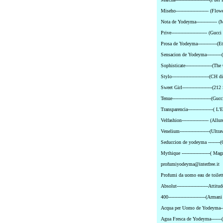
Miseho---------------------- (Flo
Nota de Yodeyma-------------- 
Prive------------------------ (Guc
Prosa de Yodeyma-------------(E
Sensacion de Yodeyma----------
Sophisticate------------------(
Stylo-------------------------(CH 
Sweet Girl--------------------(21
Tenue--------------------------(G
Transparencia-----------------( 
Velfashion------------------ (Allu
Venelium--------------------(Ult
Seduccion de yodeyma --------(C
Mythique -------------------( Ma
profumiyodeyma@interfree.it
Profumi da uomo eau de toilet
Absolut---------------------Attit
400-------------------------(Arm
Acqua per Uomo de Yodeyma---
Agua Fresca de Yodeyma-------