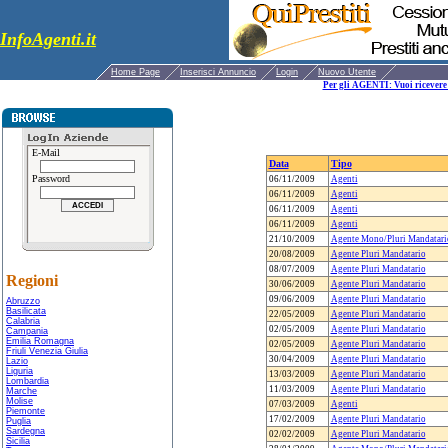
InfoAgenti.it
Home Page
Inserisci Annuncio
Login
Nuovo Utente
Per gli AGENTI: Vuoi ricevere 
E-Mail
Data
Tipo
Password
06/11/2009
Agenti
06/11/2009
Agenti
06/11/2009
Agenti
06/11/2009
Agenti
21/10/2009
Agente Mono/Pluri Mandatari
20/08/2009
Agente Pluri Mandatario
08/07/2009
Agente Pluri Mandatario
Regioni
30/06/2009
Agente Pluri Mandatario
09/06/2009
Agente Pluri Mandatario
Abruzzo
Basilicata
22/05/2009
Agente Pluri Mandatario
Calabria
02/05/2009
Agente Pluri Mandatario
Campania
Emilia Romagna
02/05/2009
Agente Pluri Mandatario
Friuli Venezia Giulia
30/04/2009
Agente Pluri Mandatario
Lazio
Liguria
13/03/2009
Agente Pluri Mandatario
Lombardia
11/03/2009
Agente Pluri Mandatario
Marche
Molise
07/03/2009
Agenti
Piemonte
17/02/2009
Agente Pluri Mandatario
Puglia
Sardegna
02/02/2009
Agente Pluri Mandatario
Sicilia