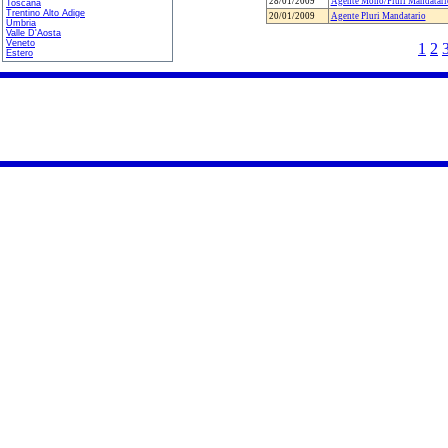
28/01/2009
Agente Mono/Pluri Mandatari
Toscana
Trentino Alto Adige
20/01/2009
Agente Pluri Mandatario
Umbria
Valle D'Aosta
Veneto
1
2
Estero