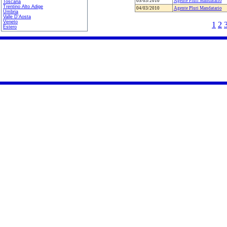
05/03/2010
Agente Pluri Mandatario
Toscana
Trentino Alto Adige
04/03/2010
Agente Pluri Mandatario
Umbria
Valle D'Aosta
Veneto
1
2
Estero