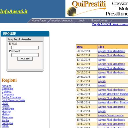
InfoAgenti.it
Home Page
Inserisci Annuncio
Login
Nuovo Utente
Per gli AGENTI: Vuoi ricevere 
E-Mail
Data
Tipo
Password
20/10/2010
Agente Pluri Mandatario
14/10/2010
Agente Pluri Mandatario
13/10/2010
Agenti
13/10/2010
Agente Pluri Mandatario
09/10/2010
Agente Pluri Mandatario
09/10/2010
Agente Pluri Mandatario
29/09/2010
Agenti
Regioni
21/09/2010
Agenti
13/09/2010
Agenti
Abruzzo
Basilicata
27/07/2010
Agente Pluri Mandatario
Calabria
22/06/2010
Agente Mono/Pluri Mandat
Campania
Emilia Romagna
11/06/2010
Agente Pluri Mandatario
Friuli Venezia Giulia
24/05/2010
Agente Mono/Pluri Mandat
Lazio
Liguria
17/05/2010
Agente Pluri Mandatario
Lombardia
01/05/2010
Agenti
Marche
Molise
30/04/2010
Agente Concessionario
Piemonte
15/03/2010
Agente Pluri Mandatario
Puglia
Sardegna
08/03/2010
Agente Pluri Mandatario
Sicilia